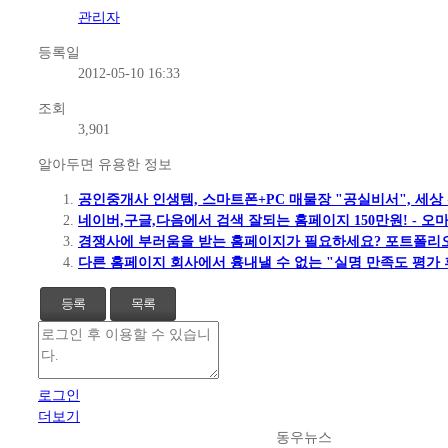
관리자
등록일
2012-05-10 16:33
조회
3,901
알아두면 유용한 정보
공인중개사 인생템, 스마트폰+PC 매물장 "공실비서", 세상
네이버,구글,다음에서 검색 잘되는 홈페이지 150만원! - 
경쟁사에 부러움을 받는 홈페이지가 필요하세요? 포트폴리오
다른 홈페이지 회사에서 흉내낼 수 없는 "실명 만족도 평가 
등록
목록
로그인
더보기
동우뉴스