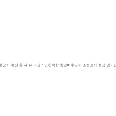
물공사 현장 홍 자 유 과장 * 인천북항 항만배후단지 조성공사 현장 엄기섭 과