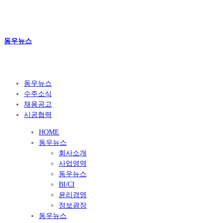
동우뉴스
동우뉴스
수주소식
채용공고
시공협력
HOME
동우뉴스
회사소개
사업영역
동우뉴스
BI/CI
윤리경영
정보광장
동우뉴스