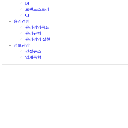
BI
브랜드스토리
CI
윤리경영
윤리경영목표
윤리규범
윤리경영 실천
정보광장
건설뉴스
업계동향