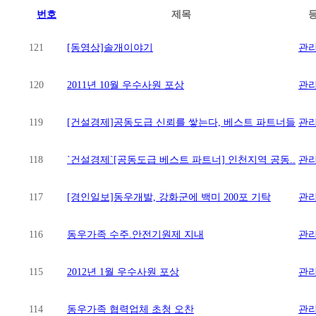
번호
제목
121
[동영상]솔개이야기
관
120
2011년 10월 우수사원 포상
관
119
[건설경제]공동도급 신뢰를 쌓는다, 베스트 파트너들
관
118
`건설경제`[공동도급 베스트 파트너] 인천지역 공동..
관
117
[경인일보]동우개발, 강화군에 백미 200포 기탁
관
116
동우가족 수주.안전기원제 지내
관
115
2012년 1월 우수사원 포상
관
114
동우가족 협력업체 초청 오찬
관