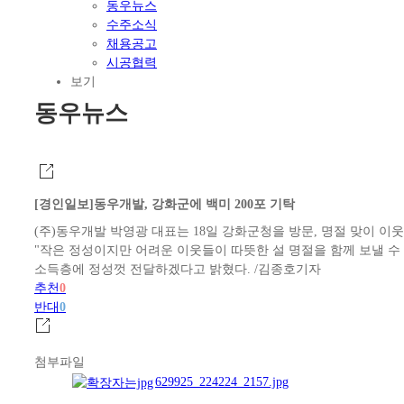
동우뉴스
수주소식
채용공고
시공협력
보기
동우뉴스
[경인일보]동우개발, 강화군에 백미 200포 기탁
(주)동우개발 박영광 대표는 18일 강화군청을 방문, 명절 맞이 이
"작은 정성이지만 어려운 이웃들이 따뜻한 설 명절을 함께 보낼 수
소득층에 정성껏 전달하겠다고 밝혔다. /김종호기자
추천
0
반대
0
첨부파일
629925_224224_2157.jpg