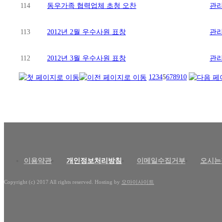
114
동우가족 협력업체 초청 오찬
관
113
2012년 2월 우수사원 표창
관
112
2012년 3월 우수사원 표창
관
1
2
3
4
5
6
7
8
9
10
이용약관
개인정보처리방침
이메일수집거부
오시는
Copyright (c) 2017 All rights reserved. Hosting by
오마이사이트