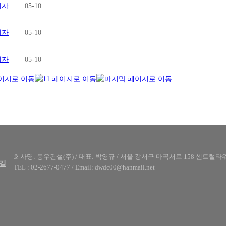
리자
05-10
리자
05-10
리자
05-10
회사명: 동우건설(주) / 대표: 박영규 /
서울 강서구 마곡서로 158 센트럴타워
길
TEL : 02-2677-0477 / Email: dwdc00@hanmail.net