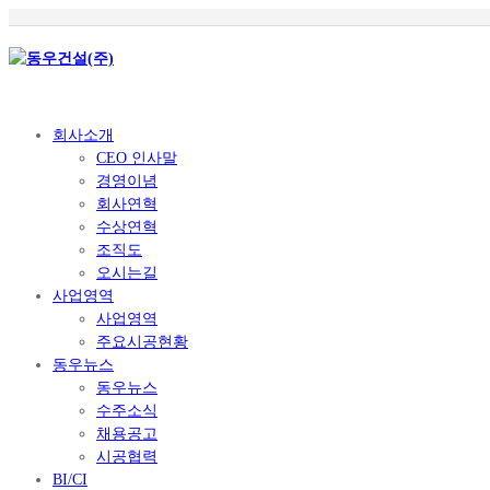
회사소개
CEO 인사말
경영이념
회사연혁
수상연혁
조직도
오시는길
사업영역
사업영역
주요시공현황
동우뉴스
동우뉴스
수주소식
채용공고
시공협력
BI/CI