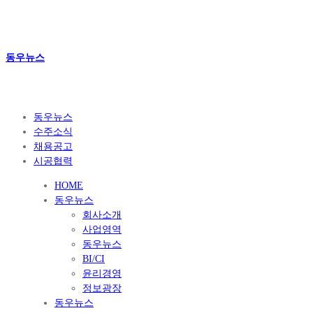
동우뉴스
동우뉴스
수주소식
채용공고
시공협력
HOME
동우뉴스
회사소개
사업영역
동우뉴스
BI/CI
윤리경영
정보광장
동우뉴스