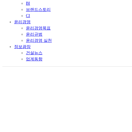
BI
브랜드스토리
CI
윤리경영
윤리경영목표
윤리규범
윤리경영 실천
정보광장
건설뉴스
업계동향