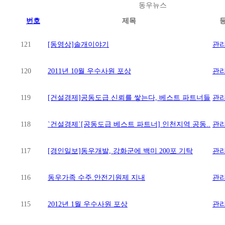
동우뉴스
번호
제목
121
[동영상]솔개이야기
관
120
2011년 10월 우수사원 포상
관
119
[건설경제]공동도급 신뢰를 쌓는다, 베스트 파트너들
관
118
`건설경제`[공동도급 베스트 파트너] 인천지역 공동..
관
117
[경인일보]동우개발, 강화군에 백미 200포 기탁
관
116
동우가족 수주.안전기원제 지내
관
115
2012년 1월 우수사원 포상
관