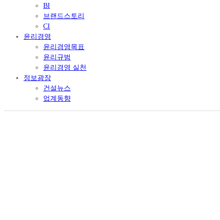
BI
브랜드스토리
CI
윤리경영
윤리경영목표
윤리규범
윤리경영 실천
정보광장
건설뉴스
업계동향