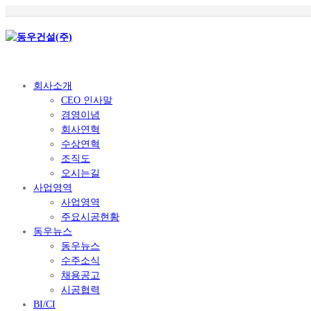
회사소개
CEO 인사말
경영이념
회사연혁
수상연혁
조직도
오시는길
사업영역
사업영역
주요시공현황
동우뉴스
동우뉴스
수주소식
채용공고
시공협력
BI/CI