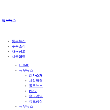
동우뉴스
동우뉴스
수주소식
채용공고
시공협력
HOME
동우뉴스
회사소개
사업영역
동우뉴스
BI/CI
윤리경영
정보광장
동우뉴스