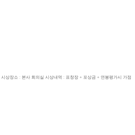
 시 시상장소 : 본사 회의실 시상내역 : 표창장 + 포상금 + 연봉평가시 가점