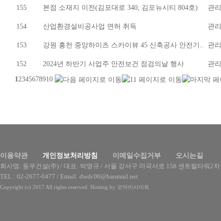
155
본점 소재지 이전(김포대로 340, 김포뉴시티 804호)
관
154
산업환경설비공사업 면허 취득
관
153
강원 홍천 중앙하이츠 스카이뷰 45 신축공사 안전기..
관
152
2024년 하반기 사업주 안전보건 점검의날 행사
관
1
2
3
4
5
6
7
8
9
10
이용약관
개인정보처리방침
이메일수집거부
오시는길
회사명: 동우건설(주) / 대표: 박영규 /
서울 강서구 마곡서로 158 센트럴타워2차1
TEL : 02-2677-0477 / Email: dwdc00@hanmail.net
Copyright (c) 2017 All rights reserved. Hosting by
오마이사이트