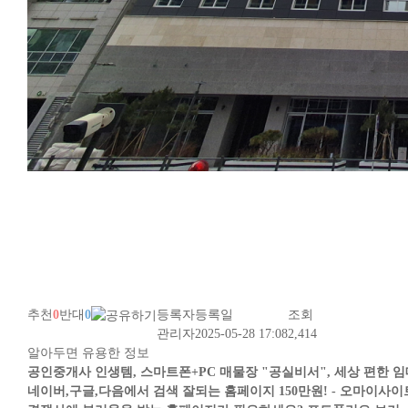
추천
0
반대
0
등록자
등록일
조회
관리자
2025-05-28 17:08
2,414
알아두면 유용한 정보
공인중개사 인생템, 스마트폰+PC 매물장 "공실비서", 세상 편한 
네이버,구글,다음에서 검색 잘되는 홈페이지 150만원! - 오마이사이