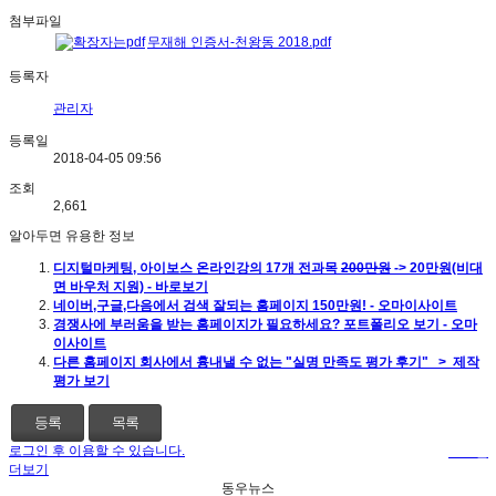
첨부파일
무재해 인증서-천왕동 2018.pdf
등록자
관리자
등록일
2018-04-05 09:56
조회
2,661
알아두면 유용한 정보
디지털마케팅, 아이보스 온라인강의 17개 전과목
200만원
-> 20만원(비대
면 바우처 지원) - 바로보기
네이버,구글,다음에서 검색 잘되는 홈페이지 150만원! - 오마이사이트
경쟁사에 부러움을 받는 홈페이지가 필요하세요? 포트폴리오 보기 - 오마
이사이트
다른 홈페이지 회사에서 흉내낼 수 없는 "실명 만족도 평가 후기" > 제작
평가 보기
등록
목록
로그인 후 이용할 수 있습니다.
로그인
더보기
동우뉴스