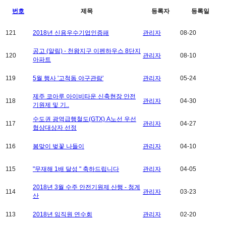
번호
제목
등록자
등록일
121
2018년 신용우수기업인증패
관리자
08-20
공고 (알림) - 천왕지구 이펜하우스 8단지
120
관리자
08-10
아파트
119
5월 행사 '고척돔 야구관람'
관리자
05-24
제주 코아루 아이비타운 신축현장 안전
118
관리자
04-30
기원제 및 기..
수도권 광역급행철도(GTX) A노선 우선
117
관리자
04-27
협상대상자 선정
116
봄맞이 벚꽃 나들이
관리자
04-10
115
"무재해 1배 달성 " 축하드립니다
관리자
04-05
2018년 3월 수주 안전기원제 산행 - 청계
114
관리자
03-23
산
113
2018년 임직원 연수회
관리자
02-20