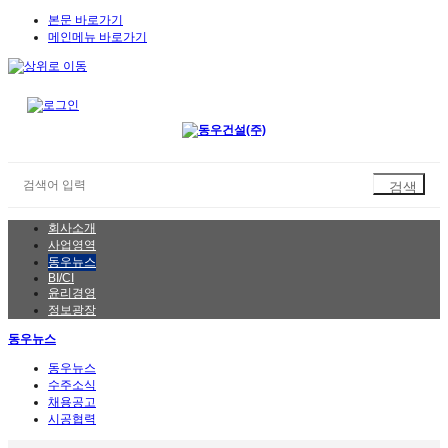
본문 바로가기
메인메뉴 바로가기
회사소개
사업영역
동우뉴스
BI/CI
윤리경영
정보광장
동우뉴스
동우뉴스
수주소식
채용공고
시공협력