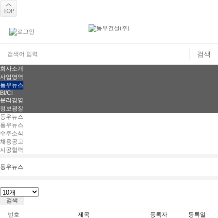
회사소개
사업영역
동우뉴스
BI/CI
윤리경영
정보광장
동우뉴스
동우뉴스
수주소식
채용공고
시공협력
동우뉴스
번호
제목
등록자
등록일