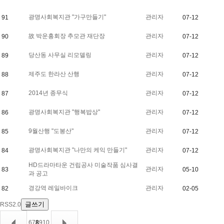
광명사회복지관 "가구만들기"
관리자
91
07-12
故 박운흥회장 추모관 재단장
관리자
90
07-12
당산동 사무실 리모델링
관리자
89
07-12
제주도 한라산 산행
관리자
88
07-12
2014년 종무식
관리자
87
07-12
광명사회복지관 "행복밥상"
관리자
86
07-12
9월산행 "도봉산"
관리자
85
07-12
광명사회복지관 "나만의 케익 만들기"
관리자
84
07-12
HD드라마타운 건립공사 미술작품 심사결
관리자
83
05-10
과 공고
경강역 레일바이크
관리자
82
02-05
글쓰기
RSS2.0
6
7
8
9
10