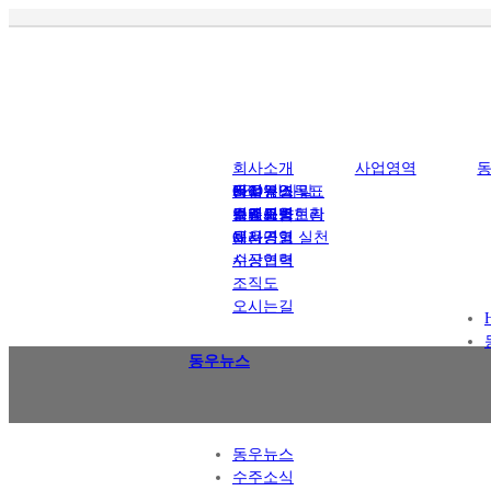
회사소개
사업영역
CEO 인사말
사업영역
동우뉴스
BI
윤리경영목표
건설뉴스
경영이념
주요시공현황
수주소식
브랜드스토리
윤리규범
업계동향
회사연혁
채용공고
CI
윤리경영 실천
수상연혁
시공협력
조직도
오시는길
동우뉴스
동우뉴스
수주소식