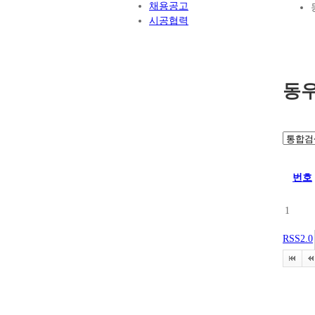
채용공고
시공협력
동
번호
1
RSS2.0