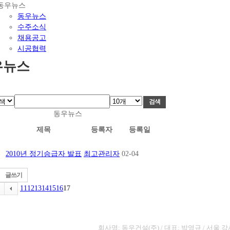
동우뉴스
동우뉴스
수주소식
채용공고
시공협력
우뉴스
동우뉴스
제목
등록자
등록일
2010년 정기승급자 발표
최고관리자
02-04
글쓰기
11
12
13
14
15
16
17
회사명: 동우건설(주) / 대표: 박영규 /
서울 강