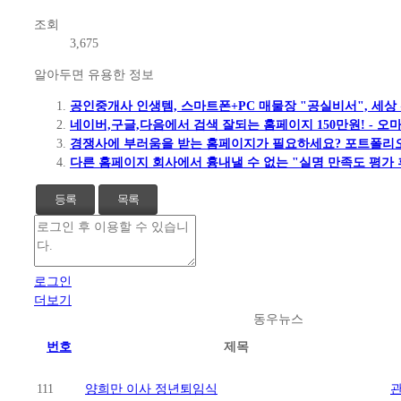
조회
3,675
알아두면 유용한 정보
공인중개사 인생템, 스마트폰+PC 매물장 "공실비서", 세상
네이버,구글,다음에서 검색 잘되는 홈페이지 150만원! - 
경쟁사에 부러움을 받는 홈페이지가 필요하세요? 포트폴리오
다른 홈페이지 회사에서 흉내낼 수 없는 "실명 만족도 평가 
등록
목록
로그인
더보기
동우뉴스
번호
제목
111
양희만 이사 정년퇴임식