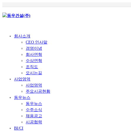
회사소개
CEO 인사말
경영이념
회사연혁
수상연혁
조직도
오시는길
사업영역
사업영역
주요시공현황
동우뉴스
동우뉴스
수주소식
채용공고
시공협력
BI/CI