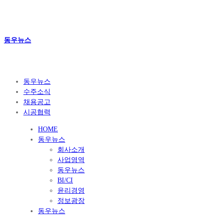
동우뉴스
동우뉴스
수주소식
채용공고
시공협력
HOME
동우뉴스
회사소개
사업영역
동우뉴스
BI/CI
윤리경영
정보광장
동우뉴스