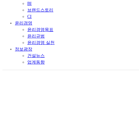
BI
브랜드스토리
CI
윤리경영
윤리경영목표
윤리규범
윤리경영 실천
정보광장
건설뉴스
업계동향