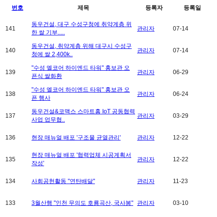
번호
제목
등록자
등록일
동우건설, 대구 수성구청에 취약계층 위
141
관리자
07-14
한 쌀 기부.....
동우건설, 취약계층 위해 대구시 수성구
140
관리자
07-14
청에 쌀 2,400k..
"수성 엘코어 하이엔드 타워" 홍보관 오
139
관리자
06-29
픈식 쌀화환
"수성 엘코어 하이엔드 타워" 홍보관 오
138
관리자
06-24
픈 행사
동우건설&코맥스 스마트홈 IoT 공동협력
137
관리자
03-29
사업 업무협..
136
현장 매뉴얼 배포 '구조물 균열관리'
관리자
12-22
현장 매뉴얼 배포 '협력업체 시공계획서
135
관리자
12-22
작성'
134
사회공헌활동 "연탄배달"
관리자
11-23
133
3월산행 "인천 무의도 호룡곡산, 국사봉"
관리자
03-10