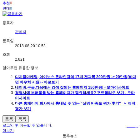
추천
0
반대
0
등록자
관리자
등록일
2018-08-20 10:53
조회
2,821
알아두면 유용한 정보
디지털마케팅, 아이보스 온라인강의 17개 전과목
200만원
-> 20만원(비대
면 바우처 지원) - 바로보기
네이버,구글,다음에서 검색 잘되는 홈페이지 150만원! - 오마이사이트
경쟁사에 부러움을 받는 홈페이지가 필요하세요? 포트폴리오 보기 - 오마
이사이트
다른 홈페이지 회사에서 흉내낼 수 없는 "실명 만족도 평가 후기" > 제작
평가 보기
등록
목록
로그인 후 이용할 수 있습니다.
로그인
더보기
동우뉴스